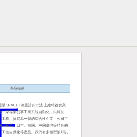
產品描述
購KRACHT流量計的方法 上維特銳實業
是一家專業從事工業系統自動化，集科技、
，工程、貿易為一體的綜合性企業，公司主
國、歐美、日本、韓國、中國臺灣等精良的
、工控自動化等產品。我們有多種型號可以