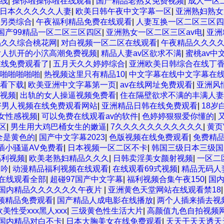
线
|
操你啦操你啦在线观看
|
国产精品老熟女免费视频
|
成人一区
日本久久久久久人妻
|
欧美日韩午夜中文字幕一区
|
亚洲熟妇熟女
另类综合
|
午夜福利精品免费在线观看
|
人妻互换一区二区三区四
国产99精品一区二区三区四区
|
亚洲熟女一区二区三区av电
|
亚洲
品久久综合桃花网
|
对白视频一区二区在线观看
|
午夜精品久久久
女人扒开的小泬高潮免费视频
|
精品人妻av区欲求不满
|
蜜桃av中
在线免费观看了
|
五月天久久婷婷综合
|
亚洲欧美日韩综合在线丁
啪啪啪啪啪
|
热视频这里只有精品10
|
中文字幕在线中文字幕在
看下载
|
欧美亚洲中文字幕第一页
|
av在线网址免费观看
|
亚洲风
视频
|
出轨的女人操逼视频免费看
|
住在隔壁欲求不满的丰满人
好男人视频在线免费观看网站
|
亚洲精品日韩在线免费观看
|
18岁
女性感视频
|
可以免费在线观看av的软件
|
色婷婷狠狠爱你懂的
|
区
|
男生用大鸡巴桶女生的嫩逼
|
7久久久久久久久久久久久
|
黄页
全是黄色的
|
国产中文字幕2023
|
色版视频在线免费观看
|
免费精
插小骚逼AV免费看
|
日本视频一区二区不卡
|
韩国三级日本三级国
福利视频
|
欧美老熟妇精品久久久
|
日韩卖淫美女颜射视频
|
一区二
呻吟
|
动漫精品福利视频在线观看
|
在线观看69式视频
|
精品无码人
频在线观看全部
|
超碰97国产中文字幕
|
福利视频合集午夜150
|
国
国内精品久久久久久久午夜片
|
亚洲黄色天堂网站在线观看禁18
频精品免费观看
|
国产精品人成电影在线播放
|
两个人插来插去视
欧美性受xxx黑人xxx
|
三级黄色性生活大片
|
高颜值九色自拍视频
拍国内精品对白不卡
|
日本大胸美女在线免费观看
|
天天干天天透天