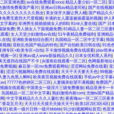
二区亚洲色图
|
av在线免费观看xxxx
|
精品人妻少妇一区二区
|
亚
色激情免费看国产看片
|
亚洲av日韩av精品老司机
|
国产在线视频
久久久久久久久久久熟女
|
美女张开大腿让男人桶
|
国产精品久久
体免费无遮挡大尺度视频
|
丰满的女人露逼被操露逼的视频
|
伊人
文字幕的
|
非洲男生插插插插女人的BB
|
91ntr人妻在线
|
国产 日本
狠躁免费
|
男人插女人下面视频免费
|
81精品人妻一区二区三区蜜
线观看
|
女人天堂少妇激情av在线
|
51午夜精品免费福利
|
亚洲精品
人在线
|
亚洲欧美偷拍综合图片
|
岛国精品一区二区中文字幕
|
韩国
情视频
|
亚欧乱色国产精品的特色
|
国产自拍欧美日韩在线
|
91色
亚洲专区+欧美专区+自拍
|
不卡激情视频免费在线观看
|
jdav简
清视频一区
|
亚洲av成人www新版精品久久
|
日本女优和黑人系列
|
美无遮挡在线国产不卡
|
jk漫画在线观看一区二区
|
色网最新地址
免费视频
|
麻豆第一区mv免费观看网站
|
涩涩网站免费在线看
|
亚
看
|
涩涩污视频网站免费在线观看
|
天天干天天要天天色
|
99视
1人妻九色黑人蝌蚪
|
欧美黄页视频免费在线观看
|
手机av中文字幕
av
|
77777色婷婷区二区三区
|
人妻骚录欲望不满视频
|
免费国产
视频在线观看
|
中国美女一级淫片三级免费播放
|
精品亚洲卡一卡
|
岛国精品一区二区中文字幕
|
熟妇激情内射com
|
尤物tv国产精
看网
|
中文字幕精品久久久久人萋红杏
|
夜夜嗨av一区二区三区夜
丁香花五月天
|
天天日天天摸天天操天天干
|
欧美1区2区3区4区
|
专区
|
欧美一级片日韩一级片bbbbb
|
91少妇视频网站首页
|
色亚