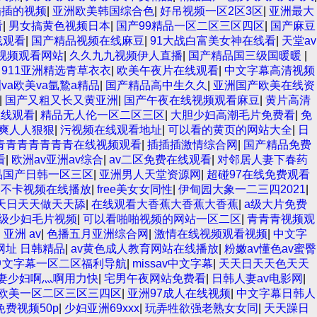
插插的视频
|
亚洲欧美韩国综合色
|
好吊视频一区2区3区
|
亚洲最大
看
|
男女搞黄色视频日本
|
国产99精品一区二区三区四区
|
国产麻豆
线观看
|
国产精品视频在线麻豆
|
91大战白富美女神在线看
|
天堂av
视频观看网站
|
久久九九视频伊人直播
|
国产精品国三级国暖暖
|
|
911亚洲精选青草衣衣
|
欧美午夜片在线观看
|
中文字幕高清视频
va欧美va氩鷙a精品
|
国产精品高中生久久
|
亚洲国产欧美在线资
|
国产又粗又长又黄亚洲
|
国产午夜在线视频观看麻豆
|
黄片高清
在线观看
|
精品无人伦一区二区三区
|
大胆少妇高潮毛片免费看
|
免
爽人人狠狠
|
污视频在线观看地址
|
可以看的黄页的网站大全
|
日
青青青青青青青在线视频观看
|
插插插激情综合网
|
国产精品免费
看
|
欧洲av亚洲av综合
|
av二区免费在线观看
|
对邻居人妻下春药
品国产日韩一区三区
|
亚洲男人天堂资源网
|
超碰97在线免费观看
夜不卡视频在线播放
|
free美女女同性
|
伊甸园大象一二三四2021
|
天日天天做天天舔
|
在线观看大香蕉大香蕉大香蕉
|
a级大片免费
级少妇毛片视频
|
可以看啪啪视频的网站一区二区
|
青青青视频观
 亚洲 av
|
色播五月亚洲综合网
|
激情在线视频观看视频
|
中文字
网址 日韩精品
|
av黄色成人教育网站在线播放
|
粉嫩av懂色av蜜臀
中文字幕一区二区福利导航
|
missav中文字幕
|
天天日天天色天天
妻少妇啊灬啊用力快
|
宅男午夜网站免费看
|
日韩人妻av电影网
|
欧美一区二区三区三四区
|
亚洲97成人在线视频
|
中文字幕日韩人
费视频50p
|
少妇亚洲69xxx
|
玩弄牲欲强老熟女女同
|
天天躁日