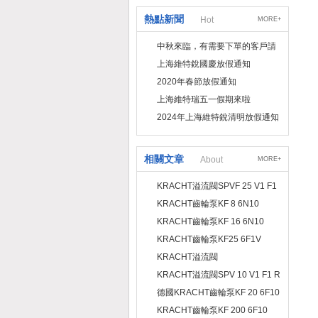
熱點新聞
Hot
MORE+
中秋來臨，有需要下單的客戶請
提前下單
上海維特銳國慶放假通知
2020年春節放假通知
上海維特瑞五一假期來啦
2024年上海維特銳清明放假通知
相關文章
About
MORE+
KRACHT溢流閥SPVF 25 V1 F1
S 007 S1 A選型依據及特征描述
KRACHT齒輪泵KF 8 6N10
A0ZV0 00AAE0 GDW + Dl N6
KRACHT齒輪泵KF 16 6N10
D15現貨有售
A0ZV0 00AAE0 GDW + D1 N6
KRACHT齒輪泵KF25 6F1V
D15型號代碼描述
A0ZV0 00AAE0 GDW+D1F6
KRACHT溢流閥
D25現貨供應
SPV40V1W1S020H1A閥體結構
KRACHT溢流閥SPV 10 V1 F1 R
及型號代碼描述
012 S1 A閥體結構及選型代碼描
德國KRACHT齒輪泵KF 20 6F10
述
A0ZV0 00AAE0 GDW+D1 F6
KRACHT齒輪泵KF 200 6F10