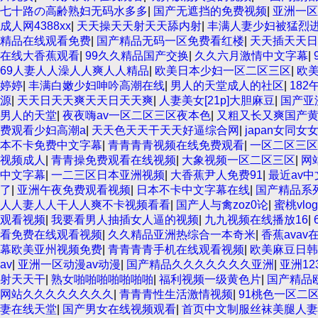
七十路の高齢熟妇无码水多多
|
国产无遮挡的免费视频
|
亚洲一区
成人网4388xx
|
天天操天天射天天舔内射
|
丰满人妻少妇被猛烈
精品在线观看免费
|
国产精品无码一区免费看红楼
|
天天插天天日
在线大香蕉观看
|
99久久精品国产交换
|
久久六月激情中文字幕
|
69人妻人人澡人人爽人人精品
|
欧美日本少妇一区二区三区
|
欧美
婷婷
|
丰满白嫩少妇呻吟高潮在线
|
男人的天堂成人的社区
|
182
源
|
天天日天天爽天天日天天爽
|
人妻美女[21p]大胆麻豆
|
国产亚
男人的天堂
|
夜夜嗨av一区二区三区夜本色
|
又粗又长又爽国产
费观看少妇高潮a
|
天天色天天干天天好逼综合网
|
japan女同女
本不卡免费中文字幕
|
青青青青视频在线免费观看
|
一区二区三区
视频成人
|
青青操免费观看在线视频
|
大象视频一区二区三区
|
网
中文字幕
|
一二三区日本亚洲视频
|
大香蕉尹人免费91
|
最近av
了
|
亚洲午夜免费观看视频
|
日本不卡中文字幕在线
|
国产精品系
人人妻人人干人人爽不卡视频看看
|
国产人与禽zoz0论
|
蜜桃vl
观看视频
|
我要看男人抽插女人逼的视频
|
九九视频在线播放16
|
看免费在线观看视频
|
久久精品亚洲热综合一本奇米
|
香蕉avav
幕欧美亚州视频免费
|
青青青青手机在线观看视频
|
欧美麻豆日韩
av
|
亚洲一区动漫av动漫
|
国产精品久久久久久久久亚洲
|
亚洲1
射天天干
|
熟女啪啪啪啪啪啪啪
|
福利视频一级黄色片
|
国产精品
网站久久久久久久久久
|
青青青性生活激情视频
|
91桃色一区二
妻在线天堂
|
国产男女在线视频观看
|
首页中文制服丝袜美腿人妻