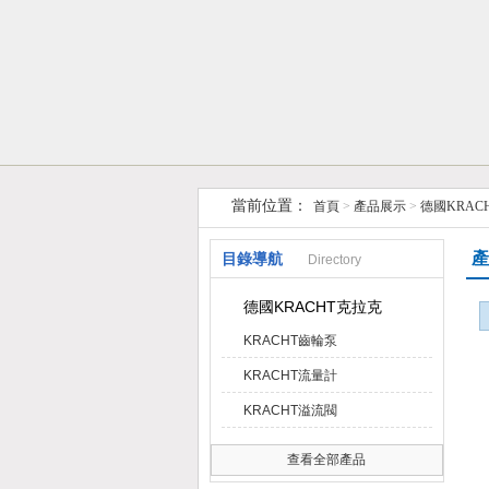
上海維特銳實業發展有限公司
當前位置：
首頁
>
產品展示
>
德國KRAC
產
目錄導航
Directory
德國KRACHT克拉克
KRACHT齒輪泵
KRACHT流量計
KRACHT溢流閥
查看全部產品