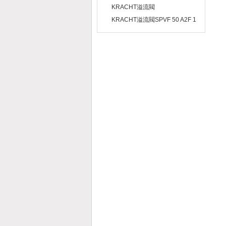
D15現貨直供
B0ZD6 00LLE0 GDE/74工作原
KRACHT溢流閥
理及型號代碼描述
SPV80V1N1S020S1A型號代碼
KRACHT溢流閥SPVF 50 A2F 1
及優勢介紹
A 20選型依據及特征描述