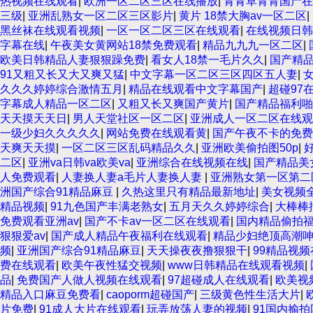
热视频在线观看
|
欧洲一区二区三区在线播放
|
青青草青青国产在
三级
|
亚洲乱熟女一区二区三区影片
|
黄片 18禁大胸av一区二区
|
黑丝袜在线观看视频
|
一区一区二区三区在线观看
|
在线视频日韩
字幕在线
|
午夜美女黄网站18禁免费观看
|
精品九九九一区二区
|
欧美日韩精品人妻狠狠躁免费
|
看女人18禁一毛片久久
|
国产精
91又粗又长又大又爽又猛
|
中文字幕一区二区三区四区五人妻
|
久久久婷婷综合激情五月
|
精品在线观看中文字幕国产
|
超碰97
字幕成人精品一区二区
|
又粗又长又爽国产黄片
|
国产精品福利啪
天天摸天天日
|
男人天堂社区一区二区
|
亚洲成人一区二区在线观
一级少妇久久久久久
|
网站免费在线观看黄
|
国产午夜不卡的免费
天爽天天摸
|
一区二区三区乱码精品久久
|
亚洲欧美偷拍图50p
|
二区
|
亚洲va日韩va欧美va
|
亚洲综合在线视频在线
|
国产精品美
人免费观看
|
人妻换人妻a毛片人妻换人妻
|
亚洲熟女第一区第二
洲国产综合91精品麻豆
|
久热这里只有精品最新地址
|
美女视频
精品视频
|
91九色国产丰满老熟女
|
五月天久久婷婷综合
|
大棒棒
免费观看亚洲av
|
国产不卡av一区二区在线观看
|
国内精品偷拍
狠狠爱av
|
国产成人精品午夜福利在线观看
|
精品少妇绝顶高潮
频
|
亚洲国产综合91精品麻豆
|
天天操夜夜撸狠狠干
|
99精品视
费在线观看
|
欧美午夜性猛交视频
|
www日韩精品在线观看视频
|
品
|
免费国产人做人视频在线观看
|
97超碰成人在线观看
|
欧美视
精品入口麻豆免费看
|
caoporm超碰国产
|
三级黄色性生活大片
|
片免费
|
91成人大片在线观看
|
玩弄放荡人妻的视频
|
91国内揄