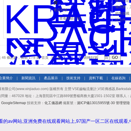
限公司是
貨
備供應，
產品型號：
銷售德國
查看詳細介紹
控元件、
擇，歡迎
 46 條記錄，當前 1 / 8 頁 首頁 上一頁
下一頁
末頁
跳轉到第
頁
企業簡介
|
新聞資訊
|
產品展示
|
技術支持
|
資料下載
|
在線咨詢
|
限公司(www.xinjiaduo.com) 版權所有 主營:VSE齒輪流量計,VSE傳感器,Barksdal
問量：467028 地址：上海普陀區中江路889號曹楊商務大廈1501-1502室 聯系人
GoogleSitemap
技術支持：
化工儀器網
備案號：
滬ICP備13015955號-30
管理登陸
观看的av网站,亚洲免费在线观看网站上,97国产一区二区在线观