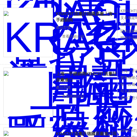
KRACH
KRACHT流量計德國原廠上海一
文名稱是f
手經銷商
把它定義
產品型號：
隔內流體
查看詳細介紹
明渠中流
流量計、
容積流量
分類：液
上海一手經
上海一手經銷商KRACHT流量計
實業有限
原廠進口
技、設備
產品型號：
司主要銷
查看詳細介紹
良的工控
可以選擇
KRACH
KRACHT流量計德國原廠進口現