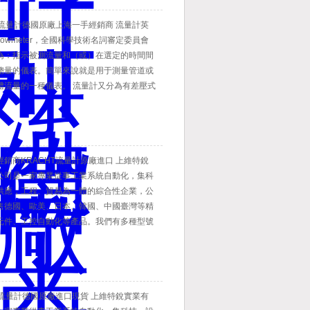
T流量計德國原廠上海一手經銷商 流量計英
lowmeter，全國科學技術名詞審定委員會
為：指示被測流量和（或）在選定的時間間
總量的儀表。簡單來說就是用于測量管道或
體流量的一種儀表。 流量計又分為有差壓式
轉子流量計、節流式流量計、細縫流量計、
計、電磁流量計、超聲波流量計等。按介質
體流量計和氣體流量計。
銷商KRACHT流量計原廠進口 上維特銳
公司是一家專業從事工業系統自動化，集科
供應，工程、貿易為一體的綜合性企業，公
售德國、歐美、日本、韓國、中國臺灣等精
元件、工控自動化等產品。我們有多種型號
，歡迎前來咨詢！
T流量計德國原廠進口現貨 上維特銳實業有