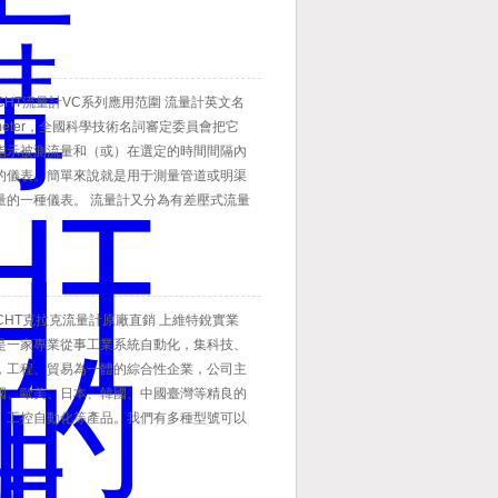
迎前來咨詢！
CHT流量計VC系列應用范圍 流量計英文名
wmeter，全國科學技術名詞審定委員會把它
指示被測流量和（或）在選定的時間間隔內
的儀表。簡單來說就是用于測量管道或明渠
量的一種儀表。 流量計又分為有差壓式流量
流量計、節流式流量計、細縫流量計、容積
電磁流量計、超聲波流量計等。按介質分
流量計和氣體流量計。
CHT克拉克流量計原廠直銷 上維特銳實業
是一家專業從事工業系統自動化，集科技、
，工程、貿易為一體的綜合性企業，公司主
國、歐美、日本、韓國、中國臺灣等精良的
、工控自動化等產品。我們有多種型號可以
迎前來咨詢！