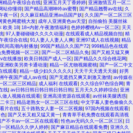
洲精品午夜综合在线
|
亚洲五月天丁香婷婷
|
亚洲激情五月一区二
网站你懂得
|
国产精品高潮呻吟av蜜臀
|
国产精品翘臀av在线
|
久
午夜一区
|
久久麻豆精品亚洲av品国产妖
|
久久国产一区二区三区
网黄色网蜜桃大发
|
成年人亚洲黄色av天堂
|
自拍偷拍 美腿丝袜
 欧美 18
|
18+内射,午夜激情福利
|
色婷婷樱桃Av一区二区
|
天天
桃
|
97人妻碰碰碰久久久久动漫
|
在线观看成人精品视频自拍
|
精
午夜综合在线
|
91人妻人人妻人人爽
|
亚洲97成人在线视频
|
精品
民间高潮内射播放
|
99国产精品久久国产72
|
999精品色在线观
色免费视频一区二区
|
国产一区二区精品久免
|
国产又粗又猛又爽
单av在线播放
|
欧美日韩国产成人一区
|
国产精品久久综合桃花网
|
亚洲欧美另类卡通动漫
|
精品一区尤物视频蜜桃
|
国产一区二中文
在线观看
|
精品一级少妇久久久久久
|
天天干天天透天天操
|
好男
洲午夜国产成人av在线
|
国产无遮挡又爽又刺激又激情
|
av传媒在
频一区二区三区精品
|
成人福利 在线观看
|
久久综合97色综合网
|
青
在线
|
av日韩日韩日韩日韩日韩日韩
|
五月天久久婷婷综合
|
亚洲
人做人视频在线观看
|
亚洲高清资源在线观看
|
av丝袜美腿诱惑
|
二卡三
|
精品老熟女一区二区三区在线
|
中文字幕人妻色偷偷久久
品看片在线
|
五十路熟女人妻一区二区视频
|
97国内视频在线观看
|
本色
|
国产又长又粗又猛又黄一
|
青青草手机免费在线观看高清视
国产不卡av一区二区在线观看
|
性色av无码久久一区二区三区
|
日
洲一区精品久久伊人婷婷
|
国产麻豆精品在线观看免费
|
亚洲久久