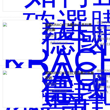
選擇，歡
德國KRA
德國KRACHT流量計VC系列應
稱是flo
用范圍
定義為：
產品型號：
流體總量
查看詳細介紹
中流體流
計、轉子
流量計、
類：液體
德國KRA
德國KRACHT克拉克流量計原廠
有限公司
直銷
設備供應
產品型號：
要銷售德
查看詳細介紹
工控元件
選擇，歡