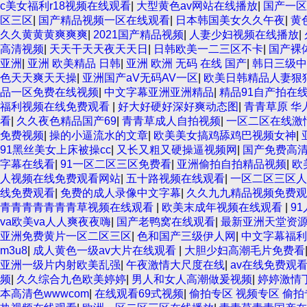
c美女福利r18视频在线观看
|
大型黄色av网站在线播放
|
国产一区
区三区
|
国产精品视频一区在线观看
|
日本韩国美女久久午夜
|
黄
久久黄黄黄爽爽爽
|
2021国产精品视频
|
人妻少妇视频在线播放
|
高清视频
|
天天干天天夜天天日
|
日韩欧美一二三区不卡
|
国产裸
亚洲
|
亚洲 欧美精品 日韩
|
亚洲 欧洲 无码 在线 国产
|
韩日三级中
色天天爽天天操
|
亚洲国产aV无码AV一区
|
欧美日韩精品人妻狠
品一区免费在线视频
|
中文字幕亚洲亚洲精品
|
精品91自产拍在
福利视频在线免费观看
|
好大好硬好深好爽动态图
|
青青草原 华
看
|
久久夜色精品国产69
|
青青草成人自拍视频
|
一区二区在线激
免费视频
|
操的小逼流水的文章
|
欧美美女搞鸡舔鸡巴视频女神
|
91黑丝美女上床被操cc
|
又长又粗又硬操逼视频网
|
国产免费高
字幕在线看
|
91一区二区三区免费看
|
亚洲偷拍自拍精品视频
|
欧
人视频在线免费观看网站
|
五十路视频在线观看
|
一区二区三区人
线免费观看
|
免费的成人录像中文字幕
|
久久九九精品视频免费观
青青青青青青青草视频在线观看
|
欧美末成年视频在线观看
|
9
va欧美va人人爽夜夜嗨
|
国产老鸭窝在线观看
|
最新亚洲天堂资源
亚洲免费黄片一区二区三区
|
色和国产三级伊人网
|
中文字幕福利
m3u8
|
成人黄色一级av大片在线观看
|
大胆少妇高潮毛片免费看
亚洲一级片内射欧美乱强
|
午夜激情大尺度在线
|
av在线免费观
频
|
久久综合九色欧美婷婷
|
男人和女人高潮做爰视频
|
婷婷激情
本高清色wwwcom
|
在线观看69式视频
|
偷拍专区 视频专区 偷拍