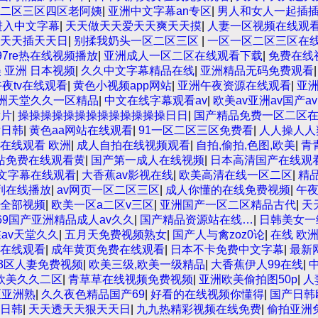
二区三区四区老阿姨
|
亚洲中文字幕an专区
|
男人和女人一起插
进入中文字幕
|
天天做天天爱天天爽天天摸
|
人妻一区视频在线观
天天插天天日
|
别揉我奶头一区二区三区
|
一区一区二区三区在
97re热在线视频播放
|
亚洲成人一区二区在线观看下载
|
免费在线
 亚洲 日本视频
|
久久中文字幕精品在线
|
亚洲精品无码免费观看
午夜tv在线观看
|
黄色小视频app网站
|
亚洲午夜资源在线观看
|
亚洲
洲天堂久久一区精品
|
中文在线字幕观看av
|
欧美av亚洲av国产av
黄片
|
操操操操操操操操操操操操操日日
|
国产精品免费一区二区
女日韩
|
黄色aa网站在线观看
|
91一区二区三区免费看
|
人人操人人
在线观看 欧洲
|
成人自拍在线视频观看
|
自拍,偷拍,色图,欧美
|
青
站免费在线观看黄
|
国产第一成人在线视频
|
日本高清国产在线观
中文字幕在线观看
|
大香蕉av影视在线
|
欧美高清在线一区二区
|
精
列在线播放
|
av网页一区二区三区
|
成人你懂的在线免费视频
|
午
og全部视频
|
欧美一区a二区v三区
|
亚洲国产一区二区精品古代
|
天
69国产亚洲精品成人av久久
|
国产精品资源站在线…
|
日韩美女一
在av天堂久久
|
五月天免费视频熟女
|
国产人与禽zoz0论
|
在线 欧洲
在线观看
|
成年黄页免费在线观看
|
日本不卡免费中文字幕
|
最新
23区人妻免费视频
|
欧美三级,欧美一级精品
|
大香蕉伊人99在线
|
欧美久久二区
|
青草草在线视频免费视频
|
亚洲欧美偷拍图50p
|
人
区亚洲熟
|
久久夜色精品国产69
|
好看的在线视频你懂得
|
国产日韩
日韩
|
天天透天天狠天天日
|
九九热精彩视频在线免费
|
偷拍亚洲免