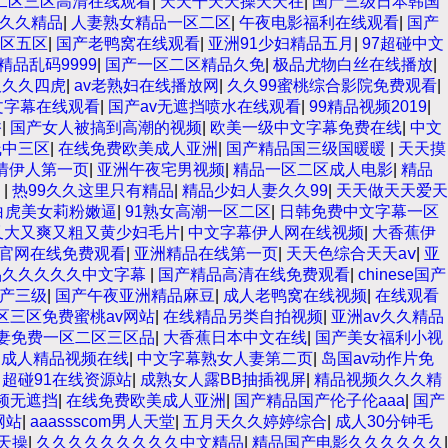
二区三区高清在线观看
|
天天干天天操天天在
|
国产三级日本韩国
久久精品
|
人妻熟女精品一区二区
|
午夜电影福利在线观看
|
国产
区五区
|
国产老鸭窝在线观看
|
亚洲91少妇精品五月
|
97超碰中文
精品乱码9999
|
国产一区二区精品久免
|
极品尤物白丝在线播放
|
久久久四虎
|
av老熟妇在线播放网
|
久久99蜜桃综合影院免费观看
|
文字幕在线观看
|
国产av无遮挡喷水在线观看
|
99精品视频2019
|
香
|
国产女人被搞到高潮的视频
|
欧美一级中文字幕免费在线
|
中文
线中三区
|
在线免费欧美成人亚洲
|
国产精品国三级国暖暖
|
天天摸
情伊人第一页
|
亚洲午夜宅男视频
|
精品一区二区成人电影
|
精品
妻
|
热99久久这里只有精品
|
精品少妇人妻久久99
|
天天做天天爱天
白虎美女莉粉嫩逼
|
91熟女高潮一区二区
|
日韩免费中文字幕一区
又大又爽又粗又黄少妇毛片
|
中文字幕伊人网在线视频
|
大香蕉伊
官网在线免费观看
|
亚洲精品在线第一页
|
天天色综合天天aⅴ
|
亚
品久久久久久中文字幕
|
国产精品高清在线免费观看
|
chinese国产
产三级
|
国产午夜亚洲精品麻豆
|
成人老鸭窝在线视频
|
在线观看
区三区免费蜜桃av网站
|
在线精品另类自拍视频
|
亚洲av久久精品
妻免费一区二区三区品
|
大香蕉日本中文在线
|
国产美女福利小视
内成人精品视频在线
|
中文字幕熟女人妻第二页
|
岛国av动作片免
|
超碰91在线资源站
|
成熟女人露BB抽插视屏
|
精品视频久久久精
频无遮挡
|
在线免费欧美成人亚洲
|
国产精品国产伦子伦aaa
|
国产
网站
|
aaassscom男人天堂
|
五月天久久婷婷综合
|
成人30分钟毛
天操
|
久久久久久久久久久中文精品
|
精品国产电影久久久久久久
|